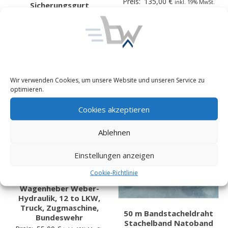
Preis:
135,00
€
inkl. 19% MwSt.
Sicherungsgurt
Auffanggurt
zzgl. Versand
Absturzsicherung
Haltegurt Klettergurt
120 cm
Preis:
9,98
€
inkl. 19% MwSt. zzgl.
Versand
Wir verwenden Cookies, um unsere Website und unseren Service zu
optimieren.
Cookies akzeptieren
Ablehnen
Einstellungen anzeigen
Cookie-Richtlinie
Wagenheber Weber-
Hydraulik, 12 to LKW,
Truck, Zugmaschine,
50 m Bandstacheldraht
Bundeswehr
Stachelband Natoband