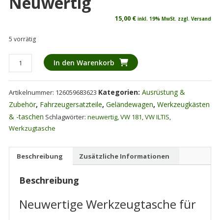
Neuwertig
15,00
€
inkl. 19% MwSt. zzgl. Versand
5 vorrätig
VW
In den Warenkorb
181
Kübel,
Kategorien:
Ausrüstung &
Artikelnummer:
126059683623
Iltis,
T
Zubehör
,
Fahrzeugersatzteile
,
Geländewagen
,
Werkzeugkästen
3
& -taschen
Schlagwörter:
neuwertig
,
VW 181
,
VW ILTIS
,
Werkzeugtasche
Werkzugtasche
5140-
12-
Beschreibung
Zusätzliche Informationen
173-
9316
Beschreibung
Bundeswehr
neuwertig
Neuwertige Werkzeugtasche für
Menge