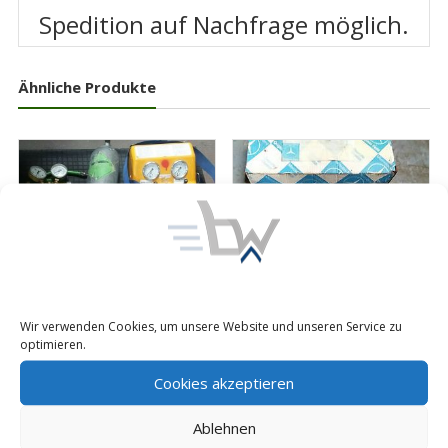
Spedition auf Nachfrage möglich.
Ähnliche Produkte
Klauenschlussel
Wir verwenden Cookies, um unsere Website und unseren Service zu
Zapfenschlüssel
optimieren.
Mercedes LP LA LAK LPK
Vetter Hebekissen-Satz V
LPKO 3125890307 911
Cookies akzeptieren
40 Luftkissen Schläuche
1113
Steuereinheit
Preis:
79,98
€
inkl. 19% MwSt.
Wagenheber BUND
Ablehnen
zzgl. Versand
Preis:
820,00
€
inkl. 19% MwSt.