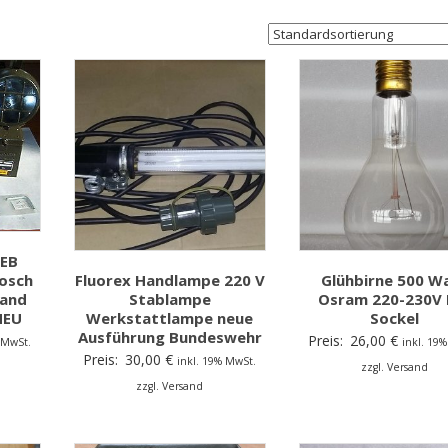
EB
Fluorex Handlampe 220 V
Glühbirne 500 W
osch
Stablampe
Osram 220-230V 
Hand
Werkstattlampe neue
Sockel
NEU
Ausführung Bundeswehr
Preis:
26,00
€
inkl. 19
 MwSt.
Preis:
30,00
€
inkl. 19% MwSt.
zzgl. Versand
zzgl. Versand