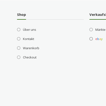
Shop
Verkaufs
Über uns
Märkte
Kontakt
e
b
a
y
Warenkorb
Checkout