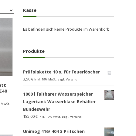
Kasse
Es befinden sich keine Produkte im Warenkorb.
Produkte
Prüfplakette 10 x, für Feuerlöscher
3,50
€
inkl. 19% MwSt. zzgl. Versand
att
E40
1000 l faltbarer Wasserspeicher
Lagertank Wasserblase Behälter
% MwSt.
Bundeswehr
185,00
€
inkl. 19% MwSt. zzgl. Versand
Unimog 416/ 404 S Pritschen