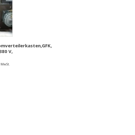
omverteilerkasten,GFK,
380 V,
% MwSt.