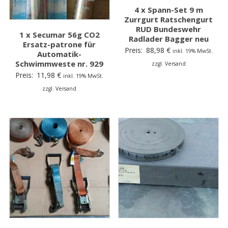
4 x Spann-Set 9 m
Zurrgurt Ratschengurt
RUD Bundeswehr
1 x Secumar 56g CO2
Radlader Bagger neu
Ersatz-patrone für
Preis:
88,98
€
inkl. 19% MwSt.
Automatik-
Schwimmweste nr. 929
zzgl. Versand
Preis:
11,98
€
inkl. 19% MwSt.
zzgl. Versand