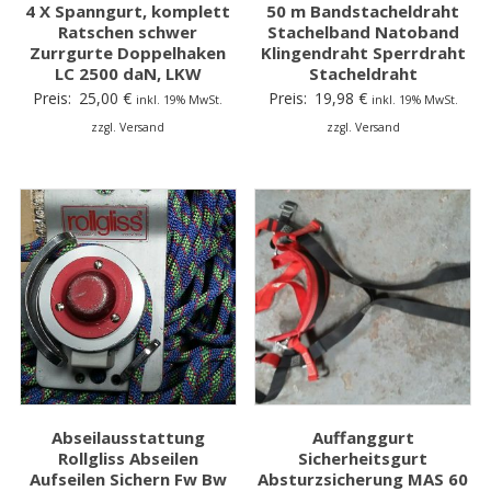
4 X Spanngurt, komplett
50 m Bandstacheldraht
Ratschen schwer
Stachelband Natoband
Zurrgurte Doppelhaken
Klingendraht Sperrdraht
LC 2500 daN, LKW
Stacheldraht
Preis:
25,00
€
Preis:
19,98
€
inkl. 19% MwSt.
inkl. 19% MwSt.
zzgl. Versand
zzgl. Versand
Abseilausstattung
Auffanggurt
Rollgliss Abseilen
Sicherheitsgurt
Aufseilen Sichern Fw Bw
Absturzsicherung MAS 60