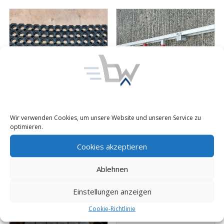
Wir verwenden Cookies, um unsere Website und unseren Service zu
Elektriker Gummimatte
Feuerwehrleiter Alu
optimieren.
Standort Isoliermatte
Steckleiter Feuerwehr A-
VDE isoliert Elektro 39 x
Teil nach DIN, THW,
Cookies akzeptieren
59 cm
Bundeswehr
Preis:
30,00
€
Preis:
75,00
€
inkl. 19% MwSt.
inkl. 19% MwSt.
Ablehnen
zzgl. Versand
zzgl. Versand
Einstellungen anzeigen
Cookie-Richtlinie