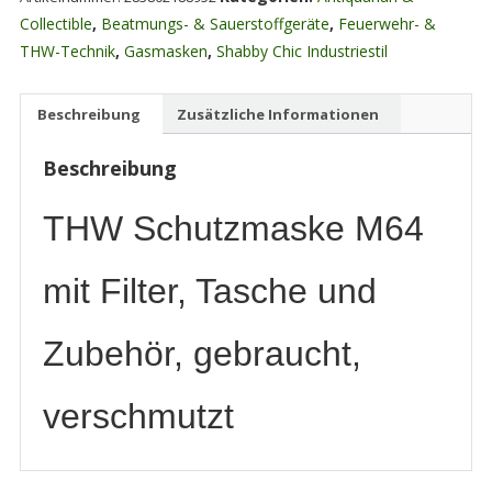
Gasmaske
Collectible
,
Beatmungs- & Sauerstoffgeräte
,
Feuerwehr- &
mit
THW-Technik
,
Gasmasken
,
Shabby Chic Industriestil
Filter
u.Tasche
Beschreibung
Zusätzliche Informationen
gebraucht
LSHD
Beschreibung
ZS
BUND
THW Schutzmaske M64
Menge
mit Filter, Tasche und
Zubehör, gebraucht,
verschmutzt