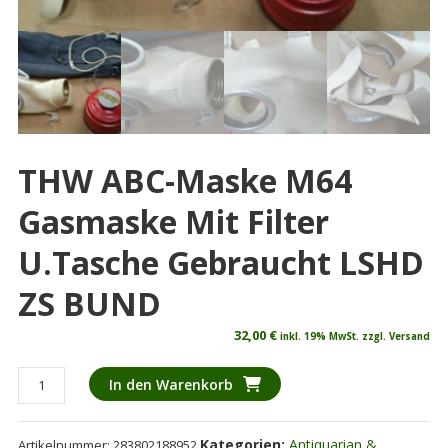
THW ABC-Maske M64
Gasmaske Mit Filter
U.Tasche Gebraucht LSHD
ZS BUND
32,00
€
inkl. 19% MwSt. zzgl. Versand
THW
In den Warenkorb
ABC-
Maske
Kategorien:
Antiquarian &
Artikelnummer:
283802188952
M64