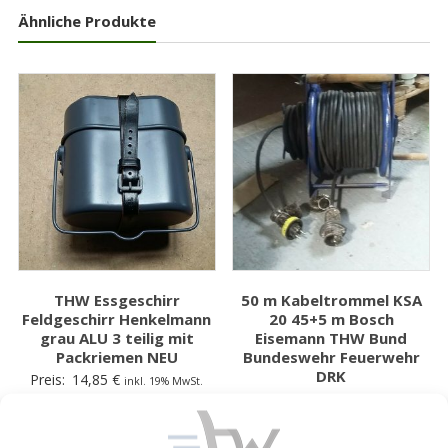
Ähnliche Produkte
THW Essgeschirr
50 m Kabeltrommel KSA
Feldgeschirr Henkelmann
20 45+5 m Bosch
grau ALU 3 teilig mit
Eisemann THW Bund
Packriemen NEU
Bundeswehr Feuerwehr
DRK
Preis:
14,85
€
inkl. 19% MwSt.
Preis:
69,00
€
inkl. 19% MwSt.
zzgl. Versand
zzgl. Versand