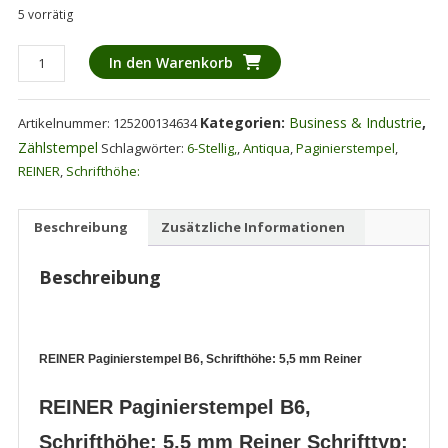
5 vorrätig
REINER
In den Warenkorb
Paginierstempel
B6,
Kategorien:
Business & Industrie
,
Artikelnummer:
125200134634
Schrifthöhe:
5,5
Zählstempel
Schlagwörter:
6-Stellig,
,
Antiqua
,
Paginierstempel
,
mm
REINER
,
Schrifthöhe:
6-
Stellig,
Beschreibung
Zusätzliche Informationen
Antiqua
Reiner
Beschreibung
Menge
REINER Paginierstempel B6, Schrifthöhe: 5,5 mm Reiner
REINER Paginierstempel B6,
Schrifthöhe: 5,5 mm Reiner Schrifttyp: