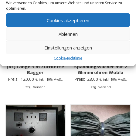
Wir verwenden Cookies, um unsere Website und unseren Service zu
optimieren.
Cookies akzeptieren
Ablehnen
Einstellungen anzeigen
2 x Spannkette 2 teilig
DDR Spannungsprüfer
Cookie-Richtlinie
10mm Zurrkraft: 60kN
Bakelit 220V- 750V
(6t) Länge:3 m Zurrkette
Spannungssucher mit 2
Bagger
Glimmröhren Wobla
Preis:
120,00
€
Preis:
28,00
€
inkl. 19% MwSt.
inkl. 19% MwSt.
zzgl. Versand
zzgl. Versand