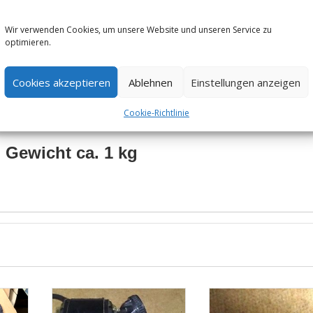
llbar und mit weiteren zu großen Planen verbinden
tzelt genutzt werden
Wir verwenden Cookies, um unsere Website und unseren Service zu
optimieren.
50 – 200 cm)
Cookies akzeptieren
Ablehnen
Einstellungen anzeigen
tes und nasses Wetter
Cookie-Richtlinie
Gewicht ca. 1 kg