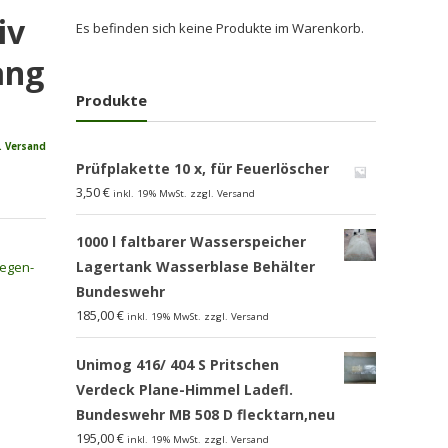
iv
Es befinden sich keine Produkte im Warenkorb.
ang
Produkte
. Versand
Prüfplakette 10 x, für Feuerlöscher
3,50
€
inkl. 19% MwSt. zzgl. Versand
1000 l faltbarer Wasserspeicher
Lagertank Wasserblase Behälter
egen-
Bundeswehr
185,00
€
inkl. 19% MwSt. zzgl. Versand
Unimog 416/ 404 S Pritschen
Verdeck Plane-Himmel Ladefl.
Bundeswehr MB 508 D flecktarn,neu
195,00
€
inkl. 19% MwSt. zzgl. Versand