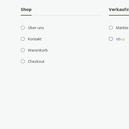
Shop
Verkaufs
Über uns
Märkte
Kontakt
e
b
a
y
Warenkorb
Checkout