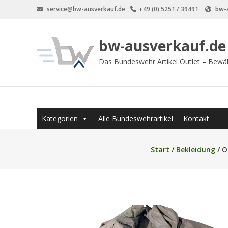
Zum
service@bw-ausverkauf.de
+49 (0) 5251 / 39491
bw-a
Inhalt
springen
bw-ausverkauf.de
Das Bundeswehr Artikel Outlet – Bewä
Kategorien
Alle Bundeswehrartikel
Kontakt
Start
/
Bekleidung
/ O