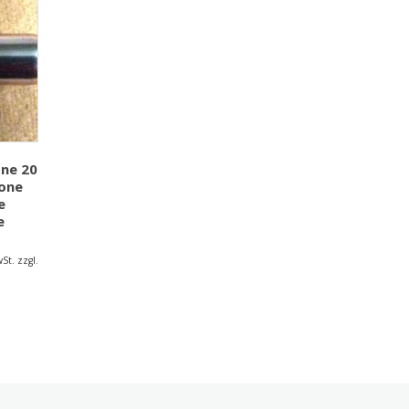
ne 20
rone
e
e
St. zzgl.