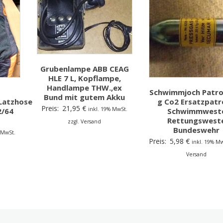
Grubenlampe ABB CEAG
HLE 7 L, Kopflampe,
Handlampe THW.,ex
Schwimmjoch Patro
Bund mit gutem Akku
Latzhose
g Co2 Ersatzpat
Preis:
21,95
€
inkl. 19% MwSt.
2/64
Schwimmwest
Rettungswest
zzgl. Versand
Bundeswehr
 MwSt.
Preis:
5,98
€
inkl. 19% Mw
Versand