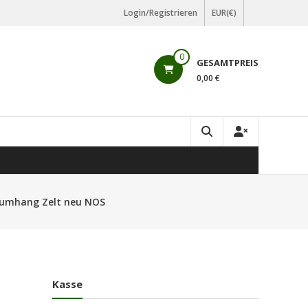
Login/Registrieren
EUR(€)
0
GESAMTPREIS
0,00 €
numhang Zelt neu NOS
Kasse