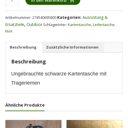
In den Warenkorb
schwarzes
Leder
Kategorien:
Ausrüstung &
Artikelnummer:
274540695800
mit
Umhängeriemen
Ersatzteile
,
Outdoor
Schlagwörter:
Kartentasche
,
Ledertasche
,
1962
NVA
ungebraucht,
neuwertig
Beschreibung
Zusätzliche Informationen
Menge
Beschreibung
Ungebrauchte schwarze Kartentasche mit
Trageriemen
Ähnliche Produkte