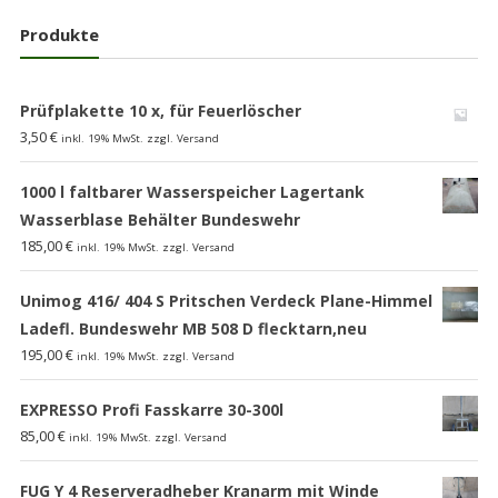
Produkte
Prüfplakette 10 x, für Feuerlöscher
3,50
€
inkl. 19% MwSt. zzgl. Versand
1000 l faltbarer Wasserspeicher Lagertank
Wasserblase Behälter Bundeswehr
185,00
€
inkl. 19% MwSt. zzgl. Versand
Unimog 416/ 404 S Pritschen Verdeck Plane-Himmel
Ladefl. Bundeswehr MB 508 D flecktarn,neu
195,00
€
inkl. 19% MwSt. zzgl. Versand
EXPRESSO Profi Fasskarre 30-300l
85,00
€
inkl. 19% MwSt. zzgl. Versand
FUG Y 4 Reserveradheber Kranarm mit Winde