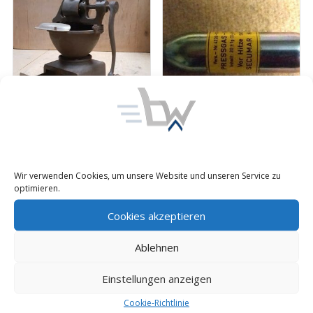
Trösser Bundeswehr Feld
Schwimmjoch Patrone 20
Kaffeemühle
g Co2 Ersatzpatrone
Schwimmweste
Preis:
58,00
€
inkl. 19% MwSt.
Wir verwenden Cookies, um unsere Website und unseren Service zu
Rettungsweste
zzgl. Versand
optimieren.
Bundeswehr
Preis:
5,98
€
inkl. 19% MwSt. zzgl.
Cookies akzeptieren
Versand
Ablehnen
Einstellungen anzeigen
Cookie-Richtlinie