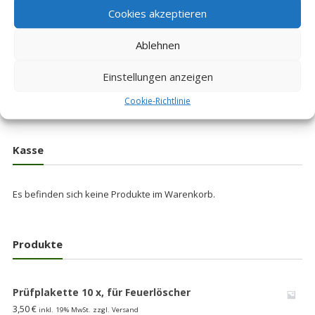
Cookies akzeptieren
Bundeswehr Signalkelle
Schaffnerkelle
Ablehnen
Winkerkelle Signal Winker
rote Kelle neu
Preis:
8,00
€
Einstellungen anzeigen
inkl. 19% MwSt. zzgl.
Versand
Cookie-Richtlinie
Kasse
Es befinden sich keine Produkte im Warenkorb.
Produkte
Prüfplakette 10 x, für Feuerlöscher
3,50
€
inkl. 19% MwSt. zzgl. Versand