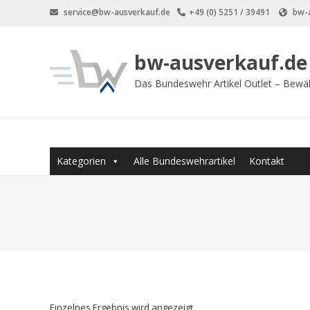
Zum
service@bw-ausverkauf.de
+49 (0) 5251 / 39491
bw-a
Inhalt
springen
bw-ausverkauf.de
Das Bundeswehr Artikel Outlet – Bewä
Kategorien
Alle Bundeswehrartikel
Kontakt
Einzelnes Ergebnis wird angezeigt