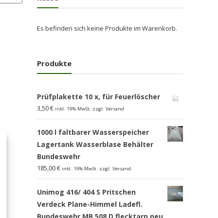
Es befinden sich keine Produkte im Warenkorb.
Produkte
Prüfplakette 10 x, für Feuerlöscher
3,50
€
inkl. 19% MwSt. zzgl. Versand
1000 l faltbarer Wasserspeicher
Lagertank Wasserblase Behälter
Bundeswehr
185,00
€
inkl. 19% MwSt. zzgl. Versand
Unimog 416/ 404 S Pritschen
Verdeck Plane-Himmel Ladefl.
Bundeswehr MB 508 D flecktarn,neu