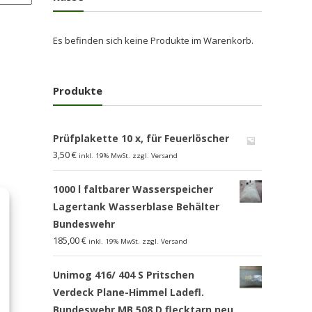
Es befinden sich keine Produkte im Warenkorb.
Produkte
Prüfplakette 10 x, für Feuerlöscher
3,50
€
inkl. 19% MwSt. zzgl. Versand
1000 l faltbarer Wasserspeicher
Lagertank Wasserblase Behälter
Bundeswehr
185,00
€
inkl. 19% MwSt. zzgl. Versand
Unimog 416/ 404 S Pritschen
Verdeck Plane-Himmel Ladefl.
Bundeswehr MB 508 D flecktarn,neu