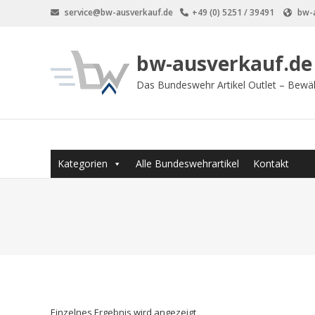
Zum
service@bw-ausverkauf.de
+49 (0) 5251 / 39491
bw-a
Inhalt
springen
bw-ausverkauf.de
Das Bundeswehr Artikel Outlet – Bewä
Kategorien
Alle Bundeswehrartikel
Kontakt
Einzelnes Ergebnis wird angezeigt