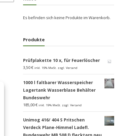
Es befinden sich keine Produkte im Warenkorb.
Produkte
Prüfplakette 10 x, für Feuerlöscher
3,50
€
inkl. 19% MwSt. zzgl. Versand
1000 l faltbarer Wasserspeicher
Lagertank Wasserblase Behälter
Bundeswehr
185,00
€
inkl. 19% MwSt. zzgl. Versand
Unimog 416/ 404 S Pritschen
Verdeck Plane-Himmel Ladefl.
Bundeswehr MB 508 D flecktarn,neu