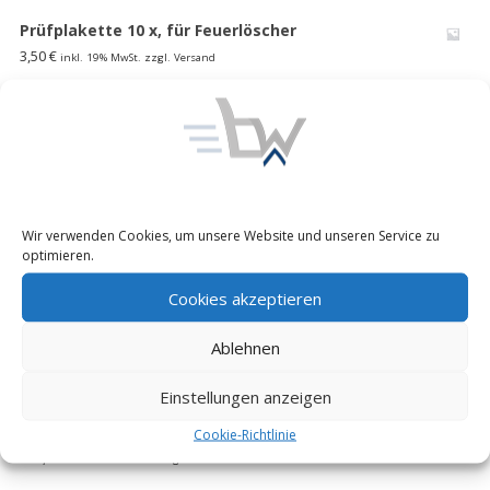
Prüfplakette 10 x, für Feuerlöscher
3,50
€
inkl. 19% MwSt. zzgl. Versand
1000 l faltbarer Wasserspeicher Lagertank
Wasserblase Behälter Bundeswehr
185,00
€
inkl. 19% MwSt. zzgl. Versand
Unimog 416/ 404 S Pritschen Verdeck Plane-Himmel
Wir verwenden Cookies, um unsere Website und unseren Service zu
Ladefl. Bundeswehr MB 508 D flecktarn,neu
optimieren.
195,00
€
inkl. 19% MwSt. zzgl. Versand
Cookies akzeptieren
EXPRESSO Profi Fasskarre 30-300l
Ablehnen
85,00
€
inkl. 19% MwSt. zzgl. Versand
Einstellungen anzeigen
FUG Y 4 Reserveradheber Kranarm mit Winde
Schwenkkran Motorradheber WOMO Bund
Cookie-Richtlinie
300,00
€
inkl. 19% MwSt. zzgl. Versand