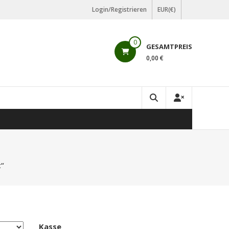
Login/Registrieren
EUR(€)
0
GESAMTPREIS
0,00 €
t“
Kasse