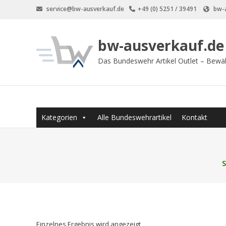
Zum
service@bw-ausverkauf.de
+49 (0) 5251 / 39491
bw-a
Inhalt
springen
bw-ausverkauf.de
Das Bundeswehr Artikel Outlet – Bewä
Kategorien
Alle Bundeswehrartikel
Kontakt
S
Einzelnes Ergebnis wird angezeigt