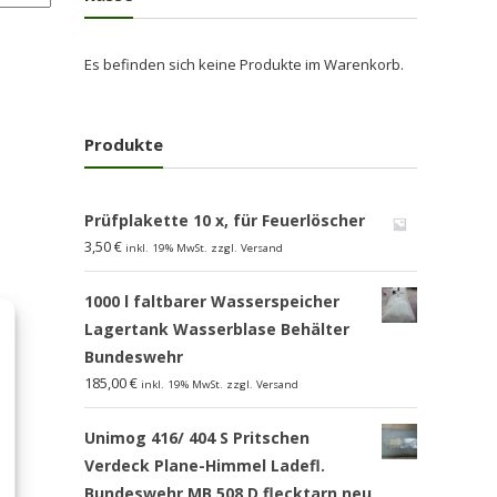
Es befinden sich keine Produkte im Warenkorb.
Produkte
Prüfplakette 10 x, für Feuerlöscher
3,50
€
inkl. 19% MwSt. zzgl. Versand
1000 l faltbarer Wasserspeicher
Lagertank Wasserblase Behälter
Bundeswehr
185,00
€
inkl. 19% MwSt. zzgl. Versand
Unimog 416/ 404 S Pritschen
Verdeck Plane-Himmel Ladefl.
Bundeswehr MB 508 D flecktarn,neu