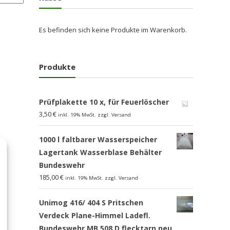
Es befinden sich keine Produkte im Warenkorb.
Produkte
Prüfplakette 10 x, für Feuerlöscher
3,50
€
inkl. 19% MwSt. zzgl. Versand
1000 l faltbarer Wasserspeicher
Lagertank Wasserblase Behälter
Bundeswehr
185,00
€
inkl. 19% MwSt. zzgl. Versand
Unimog 416/ 404 S Pritschen
Verdeck Plane-Himmel Ladefl.
Bundeswehr MB 508 D flecktarn,neu