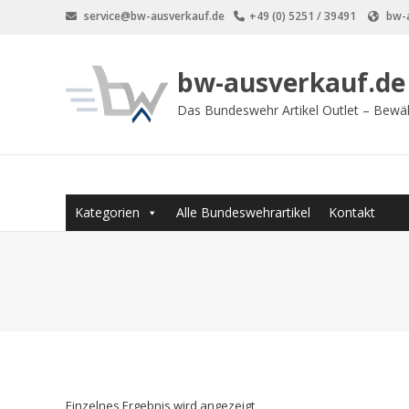
Zum
service@bw-ausverkauf.de
+49 (0) 5251 / 39491
bw-a
Inhalt
springen
bw-ausverkauf.de
Das Bundeswehr Artikel Outlet – Bewä
Kategorien
Alle Bundeswehrartikel
Kontakt
Einzelnes Ergebnis wird angezeigt