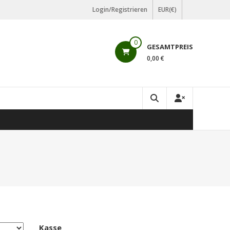
Login/Registrieren
EUR(€)
0
GESAMTPREIS
0,00 €
Kasse