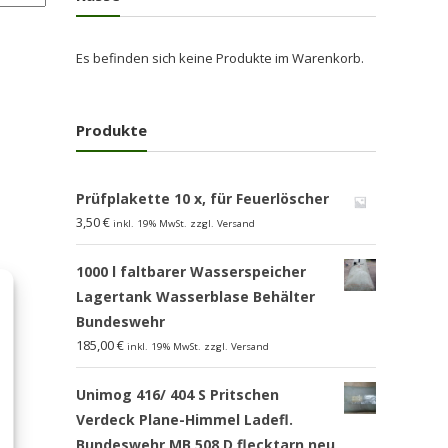
Es befinden sich keine Produkte im Warenkorb.
Produkte
Prüfplakette 10 x, für Feuerlöscher
3,50
€
inkl. 19% MwSt. zzgl. Versand
1000 l faltbarer Wasserspeicher
Lagertank Wasserblase Behälter
Bundeswehr
185,00
€
inkl. 19% MwSt. zzgl. Versand
Unimog 416/ 404 S Pritschen
Verdeck Plane-Himmel Ladefl.
Bundeswehr MB 508 D flecktarn,neu