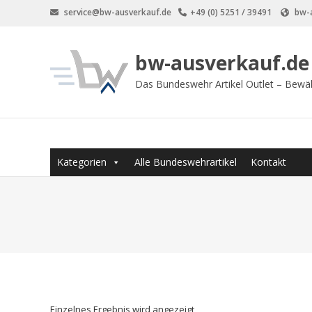
Zum
service@bw-ausverkauf.de
+49 (0) 5251 / 39491
bw-a
Inhalt
springen
bw-ausverkauf.de
Das Bundeswehr Artikel Outlet – Bewä
Kategorien
Alle Bundeswehrartikel
Kontakt
Einzelnes Ergebnis wird angezeigt