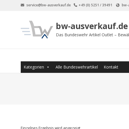
Zum
service@bw-ausverkauf.de
+49 (0) 5251 / 39491
bw-a
Inhalt
springen
bw-ausverkauf.de
Das Bundeswehr Artikel Outlet – Bewä
Kategorien
Alle Bundeswehrartikel
Kontakt
Einzelnes Ergebnis wird angezeigt