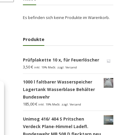
Es befinden sich keine Produkte im Warenkorb.
Produkte
Prüfplakette 10 x, für Feuerlöscher
3,50
€
inkl. 19% MwSt. zzgl. Versand
1000 l faltbarer Wasserspeicher
Lagertank Wasserblase Behälter
Bundeswehr
185,00
€
inkl. 19% MwSt. zzgl. Versand
Unimog 416/ 404 S Pritschen
Verdeck Plane-Himmel Ladefl.
Bundeswehr MB 508 D flecktarn,neu