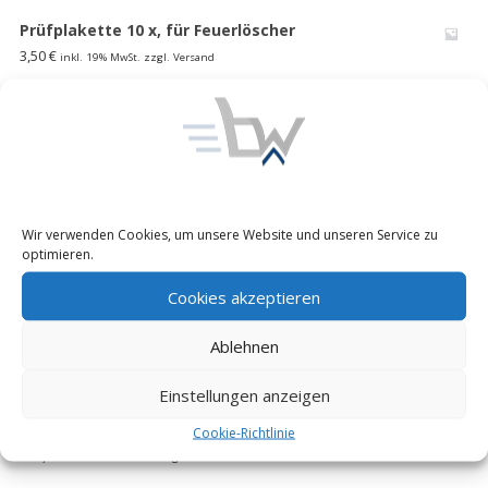
Prüfplakette 10 x, für Feuerlöscher
3,50
€
inkl. 19% MwSt. zzgl. Versand
1000 l faltbarer Wasserspeicher Lagertank
Wasserblase Behälter Bundeswehr
185,00
€
inkl. 19% MwSt. zzgl. Versand
Unimog 416/ 404 S Pritschen Verdeck Plane-Himmel
Wir verwenden Cookies, um unsere Website und unseren Service zu
Ladefl. Bundeswehr MB 508 D flecktarn,neu
optimieren.
195,00
€
inkl. 19% MwSt. zzgl. Versand
Cookies akzeptieren
EXPRESSO Profi Fasskarre 30-300l
Ablehnen
85,00
€
inkl. 19% MwSt. zzgl. Versand
Einstellungen anzeigen
FUG Y 4 Reserveradheber Kranarm mit Winde
Schwenkkran Motorradheber WOMO Bund
Cookie-Richtlinie
300,00
€
inkl. 19% MwSt. zzgl. Versand