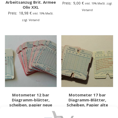
Arbeitsanzug Brit. Armee
Preis:
9,00
€
inkl. 19% MwSt. zzgl.
Oliv XXL
Versand
Preis:
18,98
€
inkl. 19% MwSt.
zzgl. Versand
Motometer 12 bar
Motometer 17 bar
Diagramm-blätter,
Diagramm-Blätter,
scheiben, papier neue
Scheiben, Papier alte
Ausführung, Benzin
Ausführung, Benzin
Preis:
7,50
€
Preis:
7,50
€
inkl. 19% MwSt. zzgl.
inkl. 19% MwSt. zzgl.