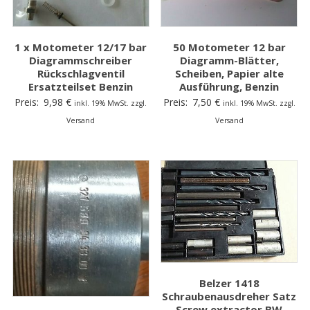
1 x Motometer 12/17 bar
50 Motometer 12 bar
Diagrammschreiber
Diagramm-Blätter,
Rückschlagventil
Scheiben, Papier alte
Ersatzteilset Benzin
Ausführung, Benzin
Preis:
9,98
€
Preis:
7,50
€
inkl. 19% MwSt. zzgl.
inkl. 19% MwSt. zzgl.
Versand
Versand
Belzer 1418
Schraubenausdreher Satz
Screw extractor BW