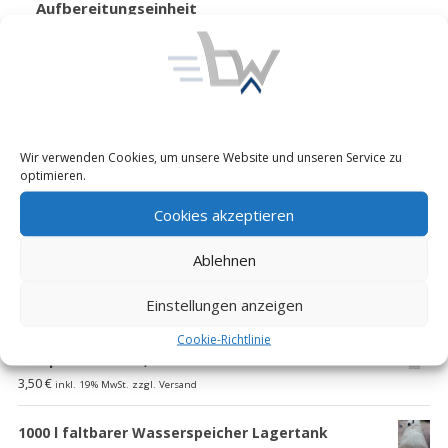
Aufbereitungseinheit
RIWOPLAN Clinika BUND
Preis:
196,00
€
inkl. 19% MwSt.
zzgl. Versand
Kasse
Wir verwenden Cookies, um unsere Website und unseren Service zu
optimieren.
Cookies akzeptieren
Es befinden sich keine Produkte im Warenkorb.
Ablehnen
Produkte
Einstellungen anzeigen
Cookie-Richtlinie
Prüfplakette 10 x, für Feuerlöscher
3,50
€
inkl. 19% MwSt. zzgl. Versand
1000 l faltbarer Wasserspeicher Lagertank