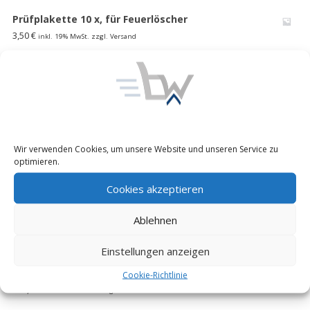
Prüfplakette 10 x, für Feuerlöscher
3,50
€
inkl. 19% MwSt. zzgl. Versand
1000 l faltbarer Wasserspeicher Lagertank
Wasserblase Behälter Bundeswehr
185,00
€
inkl. 19% MwSt. zzgl. Versand
Unimog 416/ 404 S Pritschen Verdeck Plane-Himmel
Wir verwenden Cookies, um unsere Website und unseren Service zu
Ladefl. Bundeswehr MB 508 D flecktarn,neu
optimieren.
195,00
€
inkl. 19% MwSt. zzgl. Versand
Cookies akzeptieren
EXPRESSO Profi Fasskarre 30-300l
Ablehnen
85,00
€
inkl. 19% MwSt. zzgl. Versand
Einstellungen anzeigen
FUG Y 4 Reserveradheber Kranarm mit Winde
Schwenkkran Motorradheber WOMO Bund
Cookie-Richtlinie
300,00
€
inkl. 19% MwSt. zzgl. Versand