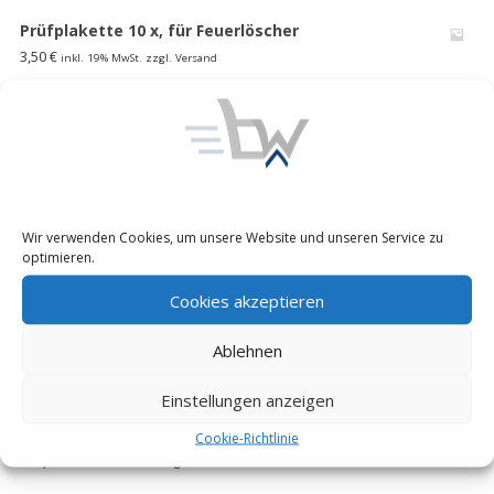
Prüfplakette 10 x, für Feuerlöscher
3,50
€
inkl. 19% MwSt. zzgl. Versand
1000 l faltbarer Wasserspeicher Lagertank
Wasserblase Behälter Bundeswehr
185,00
€
inkl. 19% MwSt. zzgl. Versand
Unimog 416/ 404 S Pritschen Verdeck Plane-Himmel
Wir verwenden Cookies, um unsere Website und unseren Service zu
Ladefl. Bundeswehr MB 508 D flecktarn,neu
optimieren.
195,00
€
inkl. 19% MwSt. zzgl. Versand
Cookies akzeptieren
EXPRESSO Profi Fasskarre 30-300l
Ablehnen
85,00
€
inkl. 19% MwSt. zzgl. Versand
Einstellungen anzeigen
FUG Y 4 Reserveradheber Kranarm mit Winde
Schwenkkran Motorradheber WOMO Bund
Cookie-Richtlinie
300,00
€
inkl. 19% MwSt. zzgl. Versand