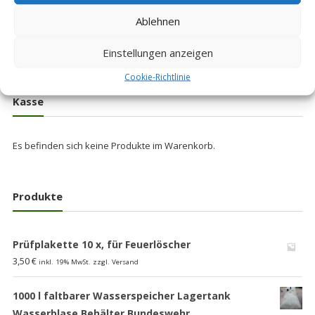
Preis:
259,00
€
inkl. 19% MwSt.
BW Bundeswehr
Ablehnen
Preis:
55,00
€
zzgl. Versand
inkl. 19% MwSt.
zzgl. Versand
Einstellungen anzeigen
Cookie-Richtlinie
Kasse
Es befinden sich keine Produkte im Warenkorb.
Produkte
Prüfplakette 10 x, für Feuerlöscher
3,50
€
inkl. 19% MwSt. zzgl. Versand
1000 l faltbarer Wasserspeicher Lagertank
Wasserblase Behälter Bundeswehr