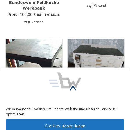
Bundeswehr Feldküche
zzgl. Versand
Werkbank
Preis:
100,00
€
inkl. 19% MwSt.
zzgl. Versand
Werkzeugschrank
Wir verwenden Cookies, um unsere Website und unseren Service zu
Schubladenschrank mit 9
optimieren.
Auszügen BW
Bundeswehr
Werkbank Arbeitstisch
Cookies akzeptieren
Kleinteileschrank
Regal LKW Ladefläche ex