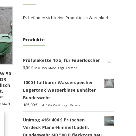
Es befinden sich keine Produkte im Warenkorb.
Produkte
Prüfplakette 10 x, für Feuerlöscher
3,50
€
inkl. 19% MwSt. zzgl. Versand
 W 50
DDR
1000 l faltbarer Wasserspeicher
lisch
Lagertank Wasserblase Behälter
t,
e
Bundeswehr
9% MwSt.
185,00
€
inkl. 19% MwSt. zzgl. Versand
Unimog 416/ 404 S Pritschen
Verdeck Plane-Himmel Ladefl.
Bundeswehr MB 508 D flecktarn,neu