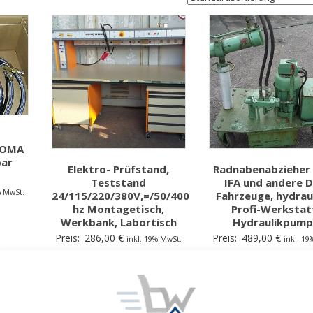
JOMA
bar
Elektro- Prüfstand,
Radnabenabzieher
Teststand
IFA und andere 
% MwSt.
24/115/220/380V,=/50/400
Fahrzeuge, hydrau
hz Montagetisch,
Profi-Werkstat
Werkbank, Labortisch
Hydraulikpump
Preis:
286,00
€
Preis:
489,00
€
inkl. 19% MwSt.
inkl. 1
zzgl. Versand
zzgl. Versand