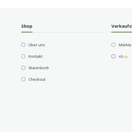
Shop
Verkaufs
Über uns
Märkte
Kontakt
e
b
a
y
Warenkorb
Checkout