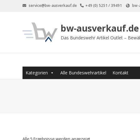
Zum
service@bw-ausverkauf.de
+49 (0) 5251 / 39491
bw-a
Inhalt
springen
bw-ausverkauf.de
Das Bundeswehr Artikel Outlet – Bewä
Kategorien
Alle Bundeswehrartikel
Kontakt
Alle 5 Ergebnisse werden angezeigt