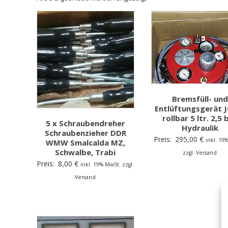
Bremsfüll- und
Entlüftungsgerät 
rollbar 5 ltr. 2,5 
5 x Schraubendreher
Hydraulik
Schraubenzieher DDR
Preis:
295,00
€
inkl. 19
WMW Smalcalda MZ,
Schwalbe, Trabi
zzgl. Versand
Preis:
8,00
€
inkl. 19% MwSt. zzgl.
Versand