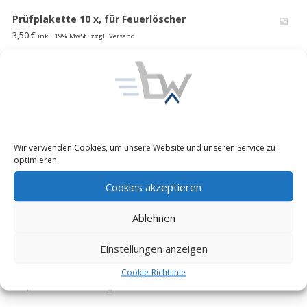
Prüfplakette 10 x, für Feuerlöscher
3,50
€
inkl. 19% MwSt. zzgl. Versand
1000 l faltbarer Wasserspeicher Lagertank
Wasserblase Behälter Bundeswehr
185,00
€
inkl. 19% MwSt. zzgl. Versand
Unimog 416/ 404 S Pritschen Verdeck Plane-Himmel
Wir verwenden Cookies, um unsere Website und unseren Service zu
Ladefl. Bundeswehr MB 508 D flecktarn,neu
optimieren.
195,00
€
inkl. 19% MwSt. zzgl. Versand
Cookies akzeptieren
EXPRESSO Profi Fasskarre 30-300l
Ablehnen
85,00
€
inkl. 19% MwSt. zzgl. Versand
Einstellungen anzeigen
FUG Y 4 Reserveradheber Kranarm mit Winde
Schwenkkran Motorradheber WOMO Bund
Cookie-Richtlinie
300,00
€
inkl. 19% MwSt. zzgl. Versand