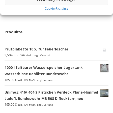
Cookie-Richtlinie
Es befinden sich keine Produkte im Warenkorb.
Produkte
Prüfplakette 10 x, für Feuerlöscher
3,50
€
inkl. 19% MwSt. zzgl. Versand
1000 l faltbarer Wasserspeicher Lagertank
Wasserblase Behälter Bundeswehr
185,00
€
inkl. 19% MwSt. zzgl. Versand
Unimog 416/ 404 S Pritschen Verdeck Plane-Himmel
Ladefl. Bundeswehr MB 508 D flecktarn,neu
195,00
€
inkl. 19% MwSt. zzgl. Versand