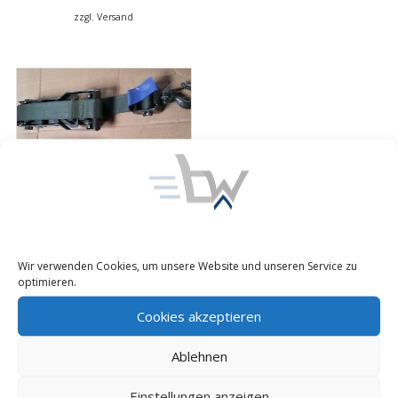
zzgl. Versand
Zurrgurt, Spanngurt-Set,
Ratschengurt RUD
Bundeswehr Radlader
Wir verwenden Cookies, um unsere Website und unseren Service zu
Bagger
optimieren.
Preis:
28,00
€
inkl. 19% MwSt.
Cookies akzeptieren
zzgl. Versand
Ablehnen
Kasse
Einstellungen anzeigen