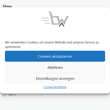
Shop
Über uns
Kontakt
Warenkorb
Wir verwenden Cookies, um unsere Website und unseren Service zu
optimieren.
Checkout
Cookies akzeptieren
Ablehnen
Verkaufskanäle
Einstellungen anzeigen
Märkte
Cookie-Richtlinie
e
b
a
y