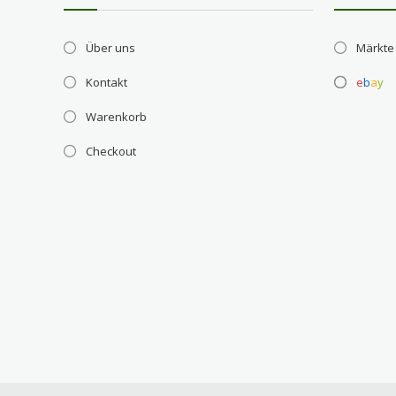
Über uns
Märkte
Kontakt
e
b
a
y
Warenkorb
Checkout