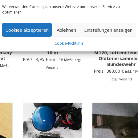
Wir verwenden Cookies, um unsere Website und unseren Service zu
optimieren.
Cookies akzeptieren
Ablehnen
Einstellungen anzeigen
Maßband, Messband,
Cookie-Richtlinie
lcano
Munters Bautroc
Bandmaß, Rollbandmaß
rmany
M120, Luftentfeuc
10 m
set
Oldtimersammlu
Preis:
4,95
€
inkl. 19% MwSt. zzgl.
Bundeswehr
 MwSt.
Versand
Preis:
380,00
€
inkl. 1
zzgl. Versand