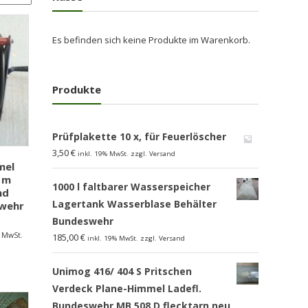
Es befinden sich keine Produkte im Warenkorb.
Produkte
Prüfplakette 10 x, für Feuerlöscher
3,50
€
inkl. 19% MwSt. zzgl. Versand
mel
5 m
1000 l faltbarer Wasserspeicher
nd
Lagertank Wasserblase Behälter
wehr
Bundeswehr
% MwSt.
185,00
€
inkl. 19% MwSt. zzgl. Versand
Unimog 416/ 404 S Pritschen
Verdeck Plane-Himmel Ladefl.
Bundeswehr MB 508 D flecktarn,neu