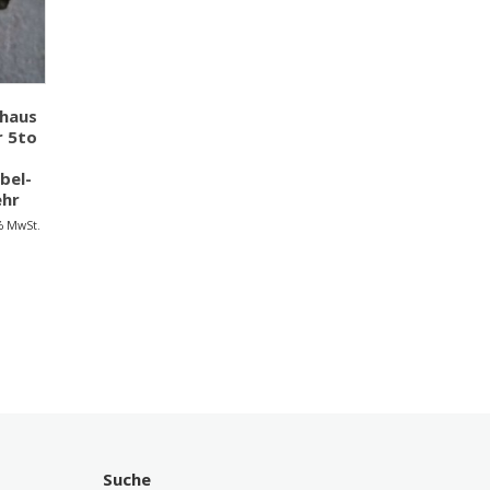
ghaus
 5to
bel-
hr
9% MwSt.
Suche