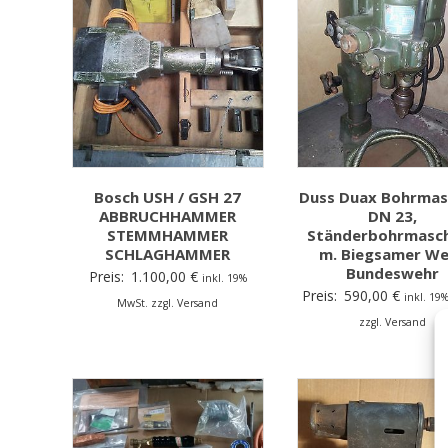
Bosch USH / GSH 27
Duss Duax Bohrmas
ABBRUCHHAMMER
DN 23,
STEMMHAMMER
Ständerbohrmasch
SCHLAGHAMMER
m. Biegsamer We
Bundeswehr
Preis:
1.100,00
€
inkl. 19%
Preis:
590,00
€
inkl. 19
MwSt. zzgl. Versand
zzgl. Versand