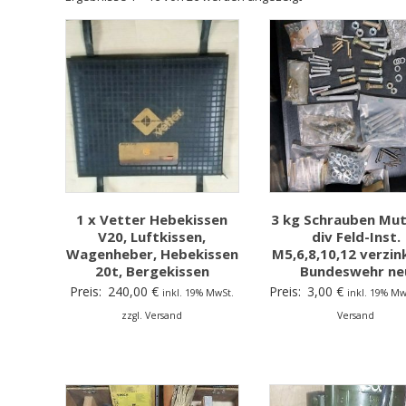
1 x Vetter Hebekissen
3 kg Schrauben Mut
V20, Luftkissen,
div Feld-Inst.
Wagenheber, Hebekissen
M5,6,8,10,12 verzin
20t, Bergekissen
Bundeswehr ne
Preis:
240,00
€
Preis:
3,00
€
inkl. 19% MwSt.
inkl. 19% Mw
zzgl. Versand
Versand