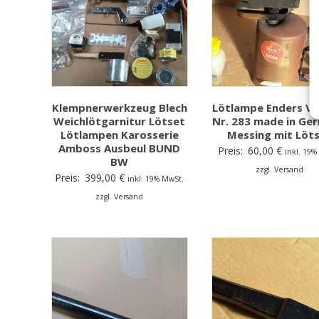
Klempnerwerkzeug Blech
Lötlampe Enders Vu
Weichlötgarnitur Lötset
Nr. 283 made in Ge
Lötlampen Karosserie
Messing mit Löt
Amboss Ausbeul BUND
Preis:
60,00
€
inkl. 19%
BW
zzgl. Versand
Preis:
399,00
€
inkl. 19% MwSt.
zzgl. Versand