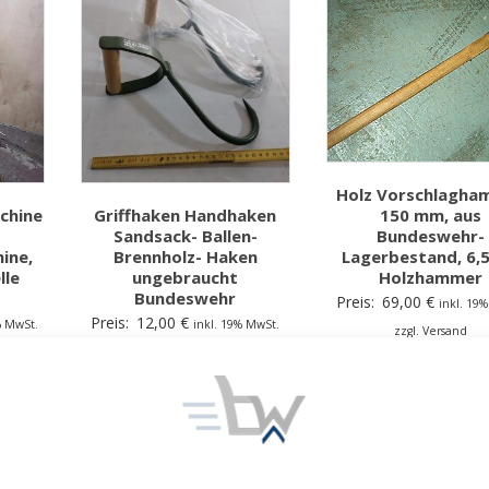
Holz Vorschlagha
chine
Griffhaken Handhaken
150 mm, aus
Sandsack- Ballen-
Bundeswehr-
ine,
Brennholz- Haken
Lagerbestand, 6,5
lle
ungebraucht
Holzhammer
Bundeswehr
Preis:
69,00
€
inkl. 19
Preis:
12,00
€
% MwSt.
inkl. 19% MwSt.
zzgl. Versand
zzgl. Versand