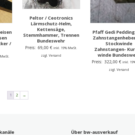
Peltor / Ceotronics
Lärmschutz-Helm,
Kettensäge,
eisen
Pfaff Gedi Peddin
Stemmhammer, Trennen
sen
Zahnstangenheber
Bundeswehr
ker /
Stockwinde
Preis:
69,00
€
inkl. 19% MwSt.
Zahnstangen- Kur
winde Bundeswe
zzgl. Versand
 MwSt.
Preis:
322,00
€
inkl. 1
zzgl. Versand
1
2
→
kanäle
Über bw-ausverkauf