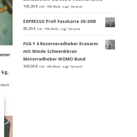
195,00
€
inkl. 19% MwSt. zzgl. Versand
EXPRESSO Profi Fasskarre 30-300l
85,00
€
inkl. 19% MwSt. zzgl. Versand
FUG Y 4 Reserveradheber Kranarm
mit Winde Schwenkkran
mmer
Motorradheber WOMO Bund
300,00
€
inkl. 19% MwSt. zzgl. Versand
 kg,
% MwSt.