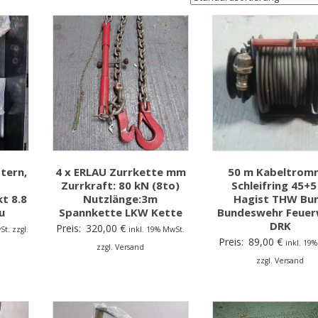
tern,
4 x ERLAU Zurrkette mm
50 m Kabeltrom
Zurrkraft: 80 kN (8to)
Schleifring 45+
kt 8.8
Nutzlänge:3m
Hagist THW Bu
u
Spannkette LKW Kette
Bundeswehr Feuer
DRK
Preis:
320,00
€
St. zzgl.
inkl. 19% MwSt.
Preis:
89,00
€
inkl. 19
zzgl. Versand
zzgl. Versand