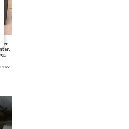
kner
hter,
ng,
9% MwSt.