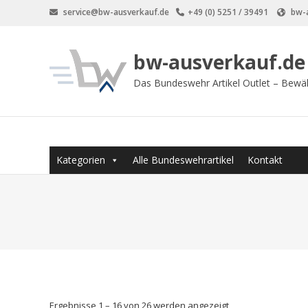
Zum
service@bw-ausverkauf.de
+49 (0) 5251 / 39491
bw-a
Inhalt
springen
bw-ausverkauf.de
Das Bundeswehr Artikel Outlet – Bewä
Kategorien
Alle Bundeswehrartikel
Kontakt
Ergebnisse 1 – 16 von 26 werden angezeigt