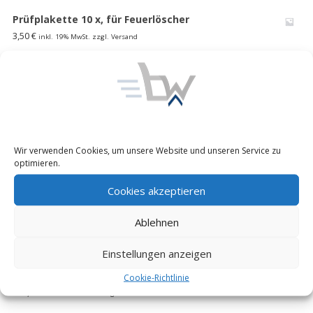
Prüfplakette 10 x, für Feuerlöscher
3,50
€
inkl. 19% MwSt. zzgl. Versand
1000 l faltbarer Wasserspeicher Lagertank
Wasserblase Behälter Bundeswehr
185,00
€
inkl. 19% MwSt. zzgl. Versand
Unimog 416/ 404 S Pritschen Verdeck Plane-Himmel
Wir verwenden Cookies, um unsere Website und unseren Service zu
Ladefl. Bundeswehr MB 508 D flecktarn,neu
optimieren.
195,00
€
inkl. 19% MwSt. zzgl. Versand
Cookies akzeptieren
EXPRESSO Profi Fasskarre 30-300l
Ablehnen
85,00
€
inkl. 19% MwSt. zzgl. Versand
Einstellungen anzeigen
FUG Y 4 Reserveradheber Kranarm mit Winde
Schwenkkran Motorradheber WOMO Bund
Cookie-Richtlinie
300,00
€
inkl. 19% MwSt. zzgl. Versand